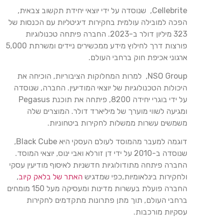
Cellebrite, שנוסדה על ידי יוצאי יחידת תקשוב צבאית,
הפכה למובילה עולמית בחקירות דיגיטליות עם הכנסות של
323 מיליון דולר ב-2023. החברה פיתחה טכנולוגיות
פורצות דרך לחילוץ מידע ממכשירים ניידים ומשרתת 5,000
ארגוני אכיפת חוק ברחבי העולם.
NSO Group, למרות המחלוקות הציבוריות, הוכיחה את
היכולות הטכנולוגיות של יוצאי המודיעין. החברה, שנוסדה
על ידי בוגרי יחידה 8200, פיתחה את תוכנת Pegasus
ומגיעה לשווי מוערך של מיליארד דולר. המוצרים שלה
משמשים עשרות ממשלות לחקירות ביטחוניות.
דוגמה למעבר מהמוסד לעולם העסקי היא Black Cube,
שנוסדה ב-2010 על ידי דן זורלא ואבי ינוס, יוצאי המוסד.
החברה פיתחה מתודולוגיות חדשניות לאיסוף מודיעין עסקי
ולחקירות בינלאומיות,כפי שמדגיש
האתר של בלאק קיוב
,
החברה פועלת בעשרות מדינות ומעסיקה מעל 150 מומחים
ברחבי העולם, תוך מתן פתרונות מתקדמים לחקירות
עסקיות מורכבות.