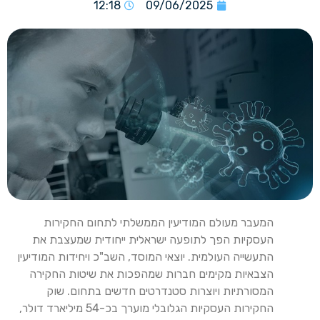
12:18
09/06/2025
המעבר מעולם המודיעין הממשלתי לתחום החקירות
העסקיות הפך לתופעה ישראלית ייחודית שמעצבת את
התעשייה העולמית. יוצאי המוסד, השב"כ ויחידות המודיעין
הצבאיות מקימים חברות שמהפכות את שיטות החקירה
המסורתיות ויוצרות סטנדרטים חדשים בתחום. שוק
החקירות העסקיות הגלובלי מוערך בכ-54 מיליארד דולר,