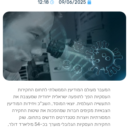
12:18
09/06/2025
המעבר מעולם המודיעין הממשלתי לתחום החקירות
העסקיות הפך לתופעה ישראלית ייחודית שמעצבת את
התעשייה העולמית. יוצאי המוסד, השב"כ ויחידות המודיעין
הצבאיות מקימים חברות שמהפכות את שיטות החקירה
המסורתיות ויוצרות סטנדרטים חדשים בתחום. שוק
החקירות העסקיות הגלובלי מוערך בכ-54 מיליארד דולר,