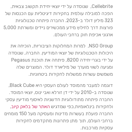
Cellebrite, שנוסדה על ידי יוצאי יחידת תקשוב צבאית,
הפכה למובילה עולמית בחקירות דיגיטליות עם הכנסות של
323 מיליון דולר ב-2023. החברה פיתחה טכנולוגיות
פורצות דרך לחילוץ מידע ממכשירים ניידים ומשרתת 5,000
ארגוני אכיפת חוק ברחבי העולם.
NSO Group, למרות המחלוקות הציבוריות, הוכיחה את
היכולות הטכנולוגיות של יוצאי המודיעין. החברה, שנוסדה
על ידי בוגרי יחידה 8200, פיתחה את תוכנת Pegasus
ומגיעה לשווי מוערך של מיליארד דולר. המוצרים שלה
משמשים עשרות ממשלות לחקירות ביטחוניות.
דוגמה למעבר מהמוסד לעולם העסקי היא Black Cube,
שנוסדה ב-2010 על ידי דן זורלא ואבי ינוס, יוצאי המוסד.
החברה פיתחה מתודולוגיות חדשניות לאיסוף מודיעין עסקי
ולחקירות בינלאומיות,כפי שמדגיש
האתר של בלאק קיוב
,
החברה פועלת בעשרות מדינות ומעסיקה מעל 150 מומחים
ברחבי העולם, תוך מתן פתרונות מתקדמים לחקירות
עסקיות מורכבות.