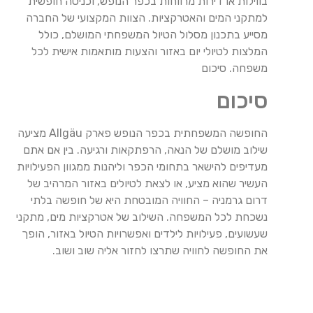
בווילות או דירות מרווחות בכפר הנופש, וכניסה חופשית
למתקני המים והאטרקציות. הצוות המקצועי של החברה
מסייע בתכנון מסלול הטיול המשפחתי המושלם, כולל
המלצות לטיולי יום באזור והצעות מותאמות אישית לכל
משפחה. סיכום
סיכום
החופשה המשפחתית בכפר הנופש פארק Allgäu מציעה
שילוב מושלם של הנאה, הרפתקאות ורגיעה. בין אם אתם
מעדיפים להישאר בתחומי הכפר וליהנות ממגוון הפעילויות
העשיר שהוא מציע, או לצאת לטיולים באזור המרהיב של
דרום גרמניה – החוויה המובטחת היא של חופשה בלתי
נשכחת לכל המשפחה. השילוב של אטרקציות מים, מתקני
שעשועים, פעילויות לילדים ואפשרויות הטיול באזור, הופך
את החופשה לחוויה שתרצו לחזור אליה שוב ושוב.