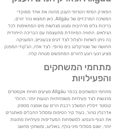
הפארק המימי הטרופי הענק מהווה את אחד ממוקדי
המשיכה המרכזיים של Allgäu. כאן תמצאו נהר זורם,
בריכות גלים מרהיבות ומגוון מגלשות מים המתאימות לכל
הגילאים. החוויה המיוחדת מתעצמת עם הבריכה הייחודית
בה ניתן לשחות ולצלול לצד דגים צבעוניים, המעניקה
תחושה של שנורקלינג בים טרופי. לצד אלה, הג'קוזי המפנק
מציע רגעי רוגע להורים המחפשים מנוחה קלה.
מתחמי המשחקים
והפעילויות
מתחמי המשחקים בכפר Allgäu מציעים חוויות אקסטרים
מרגשות לצד פעילויות משפחתיות רגועות יותר. הרולר
קוסטר זיפליין המשלב רכבת הרים עם אומגה מספק
אדרנלין טהור, בעוד קיר הטיפוס ומסלול החבלים מאתגרים
את הגוף והנפש. למשפחות המעדיפות פעילויות מתונות
יותר, ישנם מסלולי מיני גולף, באולינג, ומשחקי מחשב