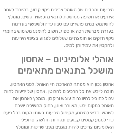
היריעות והבדים של האוהל צריכים ניקוי קבוע, במיוחד לאחר
אירועים או חשיפה ממושכת לתנאי מזג אוויר קשים. מומלץ
להשתמש במים פושרים עם סבון עדין ולשפשף בעדינות
בעזרת מברשת רכה או ספוג. חשוב להימנע משימוש בחומרי
ניקוי חזקים או חומצתיים שעלולים לפגוע בציפוי היריעות
ולהקטין את עמידותן למים.
אוהלי אלומיניום – אחסון
מושכל בתנאים מתאימים
אחסון נכון הוא מפתח להארכת חיי האוהל. לפני האחסון,
חובה לייבש את כל הרכיבים לחלוטין. אחסון של יריעות לחות
עלול להוביל להיווצרות עובש וריקבון. מומלץ לאחסן את
האוהל במקום יבש, מאוורר וצונן, רחוק מחשיפה ישירה
לשמש. כדאי להימנע מקיפול היריעות באותו מקום בכל פעם
כדי למנוע קמטים קבועים ונקודות חולשה. פרופילי
האלומיניום צריכים להיות מוגנים מפני שריטות ומומלץ